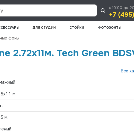
с 10:00 до 2
+7 (495
КСЕССУАРЫ
ДЛЯ СТУДИИ
СТОЙКИ
ФОТОЗОНТЫ
ные фоны
e 2.72x11м. Tech Green BD
Все х
мажный
75x11 м.
г.
75 м.
леный