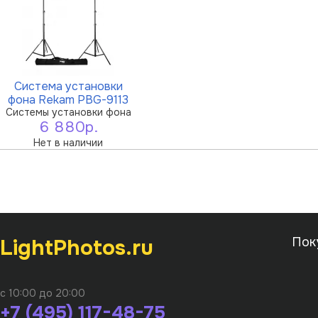
Система установки
фона Rekam PBG-9113
Системы установки фона
6 880р.
Нет в наличии
LightPhotos.ru
Пок
с 10:00 до 20:00
+7 (495) 117-48-75