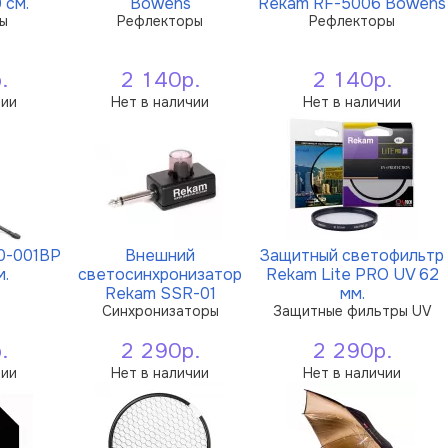
 см.
Bowens
Rekam RF-5006 Bowens
ы
Рефлекторы
Рефлекторы
.
2 140р.
2 140р.
чии
Нет в наличии
Нет в наличии
0-001BP
Внешний
Защитный светофильтр
м.
светосинхронизатор
Rekam Lite PRO UV 62
Rekam SSR-01
мм.
Синхронизаторы
Защитные фильтры UV
.
2 290р.
2 290р.
чии
Нет в наличии
Нет в наличии