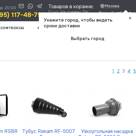
Товаров в корзине:
Москва
до 20:00
0 шт. На сумму: 0р.
Личный кабинет
95) 117-48-75
×
Доставка и оплата
Укажите город, чтобы видеть
сроки доставки
СОФТБОКСЫ
ФОТООПТИКА
ШТАТИВЫ
ВИДЕОСВЕТ
Выбрать город
1
2
3
4
5
am RSBR
Тубус Rekam RF-5007
Узкоугольная насадка