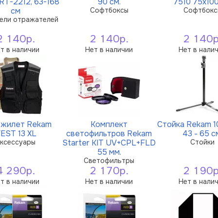
RT-2212, 63-168
90 см.
7510 75х100
см
Софтбоксы
Софтбокс
ели отражателей
2 140р.
2 140р.
2 140р
т в наличии
Нет в наличии
Нет в нали
жилет Rekam
Комплект
Стойка Rekam 1
EST 13 XL
светофильтров Rekam
43 - 65 с
ксессуары
Starter KIT UV+CPL+FLD
Стойки
55 мм.
Светофильтры
4 290р.
2 170р.
2 190р
т в наличии
Нет в наличии
Нет в нали