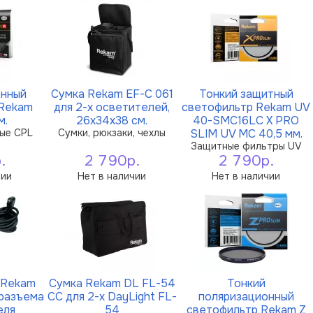
онный
Сумка Rekam EF-C 061
Тонкий защитный
 Rekam
для 2-х осветителей,
светофильтр Rekam UV
м.
26х34х38 см.
40-SMC16LC X PRO
ые CPL
Сумки, рюкзаки, чехлы
SLIM UV MC 40,5 мм.
Защитные фильтры UV
.
2 790р.
2 790р.
чии
Нет в наличии
Нет в наличии
 Rekam
Сумка Rekam DL FL-54
Тонкий
разъема
CC для 2-х DayLight FL-
поляризационный
еля
54
светофильтр Rekam Z