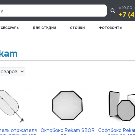
с 10:00 
+7 (4
КСЕССУАРЫ
ДЛЯ СТУДИИ
СТОЙКИ
ФОТОЗОНТЫ
ekam
ель отржателя
Октобокс Rekam SBOR
Софтбокс Rek