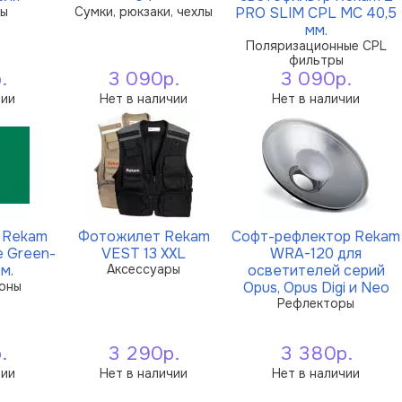
ры
Сумки, рюкзаки, чехлы
PRO SLIM CPL MC 40,5
мм.
Поляризационные CPL
фильтры
.
3 090р.
3 090р.
чии
Нет в наличии
Нет в наличии
 Rekam
Фотожилет Rekam
Софт-рефлектор Rekam
e Green-
VEST 13 XXL
WRA-120 для
 м.
Аксессуары
осветителей серий
оны
Opus, Opus Digi и Neo
Рефлекторы
.
3 290р.
3 380р.
чии
Нет в наличии
Нет в наличии