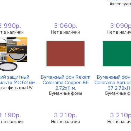
Аксессуа
2 990р.
3 060р.
3 090р
т в наличии
Нет в наличии
Нет в нали
кий защитный
Бумажный фон Rekam
Бумажный фон
ильтр MC 62 мм.
Colorama Copper-96
Colorama Spruc
ные фильтры UV
2.72x11 м.
37 2.72x11
Бумажные фоны
Бумажные ф
3 190р.
3 210р.
3 210р
т в наличии
Нет в наличии
Нет в нали