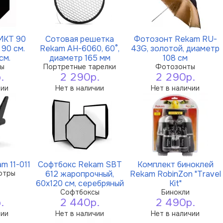
MKT 90
Сотовая решетка
Фотозонт Rekam RU-
 90 см.
Rekam AH-6060, 60°,
43G, золотой, диаметр
см.
диаметр 165 мм
108 см
ры
Портретные тарелки
Фотозонты
.
2 290р.
2 290р.
чии
Нет в наличии
Нет в наличии
m 11-011
Софтбокс Rekam SBT
Комплект биноклей
фтры
612 жаропрочный,
Rekam RobinZon "Travel
60х120 см, серебряный
Kit"
Софтбоксы
Бинокли
.
2 440р.
2 490р.
чии
Нет в наличии
Нет в наличии