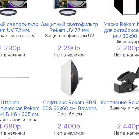
ый светофильтр
Защитный светофильтр
Маска Rekam 
am UV 72 мм.
Rekam UV 77 мм.
для октабокса
ные фильтры UV
Защитные фильтры UV
или 30х90 
Аксессуа
2 290р.
2 290р.
2 290р
т в наличии
Нет в наличии
Нет в нали
Штанга
Софтбокс Rekam SBN
Крепление Reka
опическая Rekam
60S 60х60 см. Bowens
Зажимы и му
4 B 116 - 305 см.
Софтбоксы
 установки фона
4 690р.
2 400р.
2 440р
т в наличии
Нет в наличии
Нет в нали