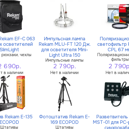
Rekam EF-C 063
Импульсная лампа
Поляризаци
-х осветителей
Rekam MLU-FT 120 Дж.
светофильтр
SlimLight
для осветителя Mini-
CPL 67 м
 рюкзаки, чехлы
Light Ultra 150
Поляризационн
фильтры
Импульсные лампы
2 690р.
2 790р.
2 790р
т в наличии
Нет в наличии
Нет в нали
в Rekam E-135
Фотоштатив Rekam E-
Разветвитель
ECOPOD
169 ECOPOD
MST-01 для PC-
Штативы
Штативы
синхрокаб