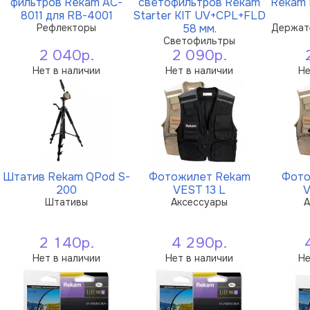
фильтров Rekam AC-
светофильтров Rekam
Rekam 
8011 для RB-4001
Starter KIT UV+CPL+FLD
Рефлекторы
58 мм.
Держат
Светофильтры
2 040р.
2 090р.
Нет в наличии
Нет в наличии
Не
Штатив Rekam QPod S-
Фотожилет Rekam
Фото
200
VEST 13 L
V
Штативы
Аксессуары
А
2 140р.
4 290р.
Нет в наличии
Нет в наличии
Не