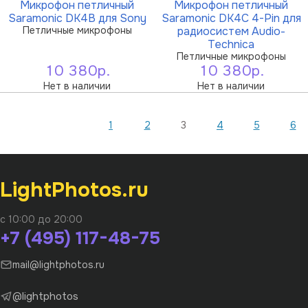
Микрофон петличный
Микрофон петличный
Saramonic DK4B для Sony
Saramonic DK4C 4-Pin для
Петличные микрофоны
радиосистем Audio-
Technica
Петличные микрофоны
10 380р.
10 380р.
Нет в наличии
Нет в наличии
1
2
3
4
5
6
LightPhotos.ru
с 10:00 до 20:00
+7 (495) 117-48-75
mail@lightphotos.ru
@lightphotos