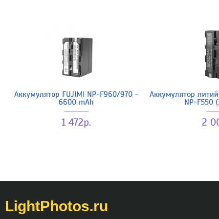
Аккумулятор FUJIMI NP-F960/970 -
Аккумулятор литий
6600 mAh
NP-F550 (
1 472р.
2 0
LightPhotos.ru