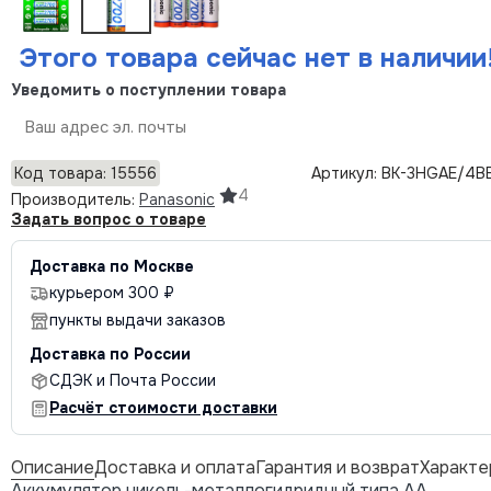
Этого товара сейчас нет в наличии
Уведомить о поступлении товара
Отправить
Код товара: 15556
Артикул: BK-3HGAE/4B
4
Производитель:
Panasonic
Задать вопрос о товаре
Доставка по Москве
курьером 300 ₽
пункты выдачи заказов
Доставка по России
СДЭК и Почта России
Расчёт стоимости доставки
Описание
Доставка и оплата
Гарантия и возврат
Характе
Аккумулятор никель-металлогидридный типа AA.