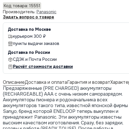
Код товара: 15551
Производитель:
Panasonic
Задать вопрос о товаре
Доставка по Москве
курьером 300 ₽
пункты выдачи заказов
Доставка по России
СДЭК и Почта России
Расчёт стоимости доставки
Описание
Доставка и оплата
Гарантия и возврат
Характе
Предзаряженные (PRE CHARGED) аккумуляторы
(RECHARGEABLE) AAA с очень низким саморазрядом.
Аккумуляторы пионера и родоначальника всех
аккумуляторов такого типа, известной японской фирмы
Sanyo, бренд которой ENELOOP теперь выкуплен и
принадлежит Panasonic. Эти аккумуляторы известны
высоким качеством изготовления. Сразу, без зарядки,
готовы к работе (READY TOUSE). После работы в