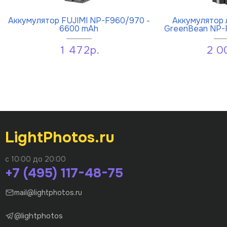
Аккумулятор FUJIMI NP-F960/970 -
Аккумулятор 
6600 mAh
GreenBean NP-F
1 472р.
2 0
LightPhotos.ru
с 10:00 до 20:00
+7 (495) 117-48-75
mail@lightphotos.ru
@lightphotos