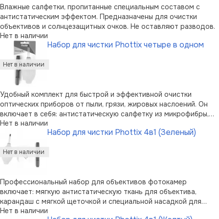
Влажные салфетки, пропитанные специальным составом с
антистатическим эффектом. Предназначены для очистки
объективов и солнцезащитных очков. Не оставляют разводов.
Нет в наличии
Набор для чистки Phottix четыре в одном
Удобный комплект для быстрой и эффективной очистки
оптических приборов от пыли, грязи, жировых наслоений. Он
включает в себя: антистатическую салфетку из микрофибры,
Нет в наличии
силиконовую грушу для продувки (имеет специальную насадку,
Набор для чистки Phottix 4в1 (Зеленый)
которая предохраняет линзы от случайного прикасания),
специальный каранд …
Профессиональный набор для объективов фотокамер
включает: мягкую антистатическую ткань для объектива,
карандаш с мягкой щеточкой и специальной насадкой для
Нет в наличии
удаления следов пальцев, а также резиновую грушу зеленого