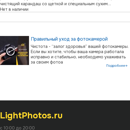
чистящий карандаш со щеткой и специальным сухим
Нет в наличии
веществом для удаления отпечатков пальцев с объектива.
Правильный уход за фотокамерой
Чистота - “залог здоровья” вашей фотокамеры.
Если вы хотите, чтобы ваша камера работала
исправно и стабильно, необходимо ухаживать
за своим фотоа
Подробнее→
LightPhotos.ru
с 10:00 до 20:00