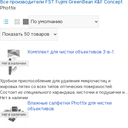
Все производители
FST
Fujimi
GreenBean
K&F Concept
Phottix
Комплект для чистки объективов 3-в-1
Удобное приспособление для удаления микрочастиц и
жировых пятен со всех типов оптических поверхностей.
Состоит из специального карандаша, кисточки и подушечки из
Нет в наличии
микрофибровой ткани. Не содержит в себе каких-либо
Влажные салфетки Phottix для чистки
ядовитых или токсических веществ.
объективов