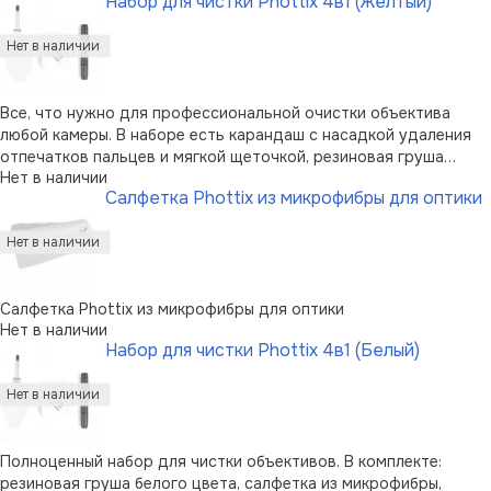
Набор для чистки Phottix 4в1 (Желтый)
цвета.
Все, что нужно для профессиональной очистки объектива
любой камеры. В наборе есть карандаш с насадкой удаления
отпечатков пальцев и мягкой щеточкой, резиновая груша
Нет в наличии
желтого цвета, мягкая ткань для протирки объектива.
Салфетка Phottix из микрофибры для оптики
Салфетка Phottix из микрофибры для оптики
Нет в наличии
Набор для чистки Phottix 4в1 (Белый)
Полноценный набор для чистки объективов. В комплекте:
резиновая груша белого цвета, салфетка из микрофибры,