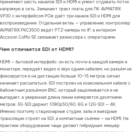
принимают шесть каналов SDI и HDMI и умеют отдавать поток
напрямую в сеть. Замыкают тракт платы для ПК: AVMATRIX
VP30 с интерфейсом PCIe даёт три канала SDI и HDMI для
воспроизведения. Отдельная ветвь — управление: контроллер
AVMATRIX PKC3500 ведёт PTZ-камеры по IP, а интерком
Accsoon CoMo SE связывает режиссёра с операторами.
Чем отличается SDI от HDMI?
HDMI — бытовой интерфейс: он есть почти в каждой камере и
мониторе, передаёт видео и звук одним кабелем, но разъём не
фиксируется и на дистанции больше 10–15 метров сигнал
начинает рассыпаться. SDI построен на коаксиальном кабеле с
байонетным разъёмом BNC, который защёлкивается и не
выпадает, а уверенная длина линии измеряется десятками
метров: 3G-SDI держит 1080p50/60, 6G и 12G-SDI — 4K.
Именно поэтому стационарные студии, залы и выездные
трансляции строят на SDI, а компактные съёмки — на HDMI. На
практике оборудование чаще делают гибридным: микшер