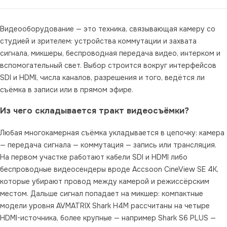
использования. Гарнитура …
Видеооборудование — это техника, связывающая камеру со
студией и зрителем: устройства коммутации и захвата
сигнала, микшеры, беспроводная передача видео, интерком и
вспомогательный свет. Выбор строится вокруг интерфейсов
SDI и HDMI, числа каналов, разрешения и того, ведётся ли
съёмка в записи или в прямом эфире.
Из чего складывается тракт видеосъёмки?
Любая многокамерная съёмка укладывается в цепочку: камера
— передача сигнала — коммутация — запись или трансляция.
На первом участке работают кабели SDI и HDMI либо
беспроводные видеосендеры вроде Accsoon CineView SE 4K,
которые убирают провод между камерой и режиссёрским
местом. Дальше сигнал попадает на микшер: компактные
модели уровня AVMATRIX Shark H4M рассчитаны на четыре
HDMI-источника, более крупные — например Shark S6 PLUS —