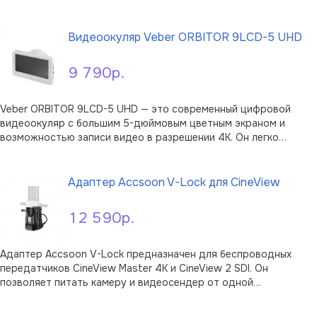
набором дополнительного оборудования для повышения
В корзину
управляемости и эффективности освещения. В комплект также
входят тканевые …
Видеоокуляр Veber ORBITOR 9LCD-5 UHD
9 790р.
Veber ORBITOR 9LCD-5 UHD — это современный цифровой
видеоокуляр с большим 5-дюймовым цветным экраном и
возможностью записи видео в разрешении 4K. Он легко
устанавливается практически на любой телескоп, монокуляр,
В корзину
зрительную трубу или микроскоп и позволяет сразу видеть
изображение на экране, фотограф …
Адаптер Accsoon V-Lock для CineView
12 590р.
Адаптер Accsoon V-Lock предназначен для беспроводных
передатчиков CineView Master 4K и CineView 2 SDI. Он
позволяет питать камеру и видеосендер от одной
аккумуляторной батареи V-Mount, превращая их в единую,
В корзину
удобную и хорошо сбалансированную систему. Адаптер