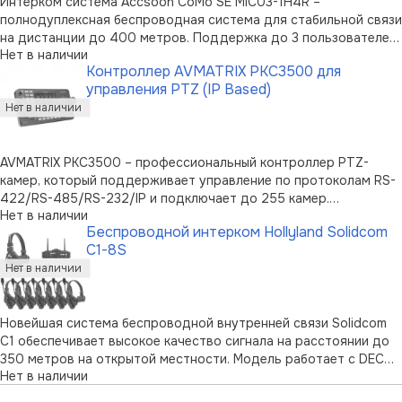
Интерком система Accsoon CoMo SE MIC03-1H4R –
полнодуплексная беспроводная система для стабильной связи
на дистанции до 400 метров. Поддержка до 3 пользователей
Нет в наличии
одновременно обеспечивает надежную и эффективную
Контроллер AVMATRIX PKC3500 для
координацию во время масштабных съемок или мероприятий.
управления PTZ (IP Based)
Особенности: Увеличенный диапазон …
AVMATRIX PKC3500 – профессиональный контроллер PTZ-
камер, который поддерживает управление по протоколам RS-
422/RS-485/RS-232/IP и подключает до 255 камер.
Нет в наличии
Обеспечивает возможность управления панорамированием/
Беспроводной интерком Hollyland Solidcom
наклоном / зумом и фокусировкой камеры, балансом белого,
C1-8S
экспозицией. Более сложная наст …
Новейшая система беспроводной внутренней связи Solidcom
C1 обеспечивает высокое качество сигнала на расстоянии до
350 метров на открытой местности. Модель работает с DECT
Нет в наличии
6.0 на частоте 1.9Гц с технологией эхоподавления AEC.
Возможность работы без хаба обеспечивает удобство