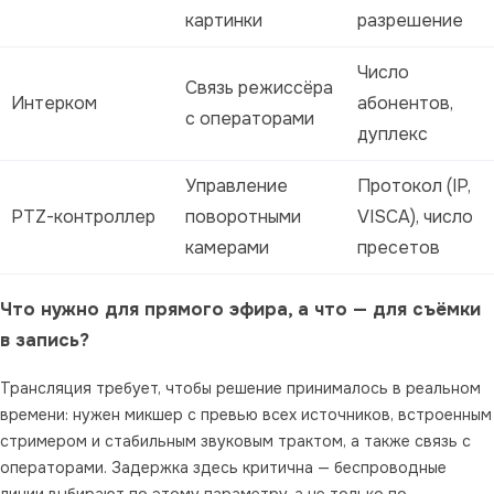
картинки
разрешение
Число
Связь режиссёра
Интерком
абонентов,
с операторами
дуплекс
Управление
Протокол (IP,
PTZ-контроллер
поворотными
VISCA), число
камерами
пресетов
Что нужно для прямого эфира, а что — для съёмки
в запись?
Трансляция требует, чтобы решение принималось в реальном
времени: нужен микшер с превью всех источников, встроенным
стримером и стабильным звуковым трактом, а также связь с
операторами. Задержка здесь критична — беспроводные
линии выбирают по этому параметру, а не только по