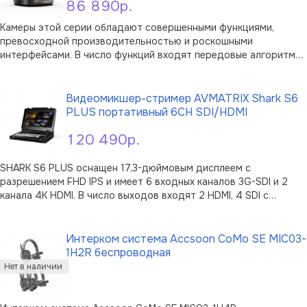
86 890р.
Камеры этой серии обладают совершенными функциями,
превосходной производительностью и роскошными
интерфейсами. В число функций входят передовые алгоритмы
обработки видео, позволяющие получать яркие изображения с
В корзину
повышенной глубиной, высоким разрешением и фантастической
цветопередачей. Камера поддер …
Видеомикшер-стример AVMATRIX Shark S6
PLUS портативный 6CH SDI/HDMI
120 490р.
SHARK S6 PLUS оснащен 17,3-дюймовым дисплеем с
разрешением FHD IPS и имеет 6 входных каналов 3G-SDI и 2
канала 4K HDMI. В число выходов входят 2 HDMI, 4 SDI с
возможностью настройки источника и формата вывода и 1
В корзину
HDMI multiview. Микшер поддерживает потоковую передачу в
формате RTMP, запись на USB …
Интерком система Accsoon CoMo SE MIC03-
1H2R беспроводная