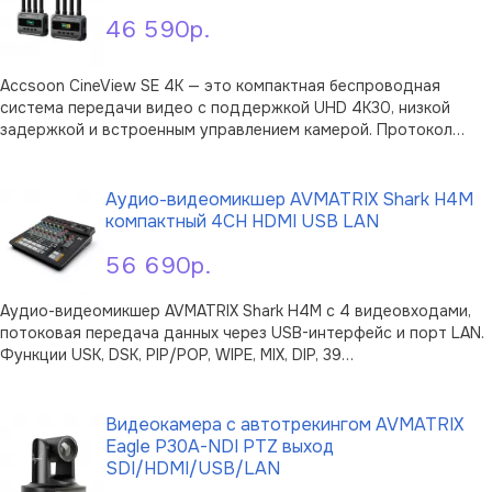
46 590р.
Accsoon CineView SE 4K — это компактная беспроводная
система передачи видео с поддержкой UHD 4K30, низкой
задержкой и встроенным управлением камерой. Протокол
RTMS 4.0 на двух диапазонах 2.4 + 5 ГГц с кодированием
В корзину
H.265 гарантирует устойчивость сигнала даже в сложных
условиях с высоким уровнем поме …
Аудио-видеомикшер AVMATRIX Shark H4M
компактный 4CH HDMI USB LAN
56 690р.
Аудио-видеомикшер AVMATRIX Shark H4M с 4 видеовходами,
потоковая передача данных через USB-интерфейс и порт LAN.
Функции USK, DSK, PIP/POP, WIPE, MIX, DIP, 39
предустановленных шаблонов. Восьмиканальный аудиомикшер.
В корзину
Описание Микшер AVMATRIX Shark H4M – универсальный
инструмент для профессиональной о …
Видеокамера с автотрекингом AVMATRIX
Eagle P30A-NDI PTZ выход
SDI/HDMI/USB/LAN