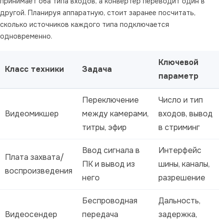
принимает оба типа входов, а конвертер переводит один в
другой. Планируя аппаратную, стоит заранее посчитать,
сколько источников каждого типа подключается
одновременно.
Ключевой
Класс техники
Задача
параметр
Переключение
Число и тип
Видеомикшер
между камерами,
входов, вывод
титры, эфир
в стриминг
Ввод сигнала в
Интерфейс
Плата захвата/
ПК и вывод из
шины, каналы,
воспроизведения
него
разрешение
Беспроводная
Дальность,
Видеосендер
передача
задержка,