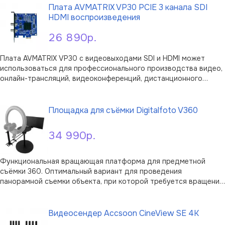
крепится через стандартную V-Lock …
Плата AVMATRIX VP30 PCIE 3 канала SDI
HDMI воспроизведения
26 890р.
Плата AVMATRIX VP30 с видеовыходами SDI и HDMI может
использоваться для профессионального производства видео,
онлайн-трансляций, видеоконференций, дистанционного
обучения и других задач. Выходы SDI и HDMI Плата
В корзину
воспроизведения PCIe имеет 2 интерфейса видеовыходов SDI
и HDMI для подключени …
Площадка для съёмки Digitalfoto V360
34 990р.
Функциональная вращающая платформа для предметной
съёмки 360. Оптимальный вариант для проведения
панорамной съемки объекта, при которой требуется вращение
камеры. Она обеспечит высокую стабильность и плавность
В корзину
хода, что позволит получать качественное видео.
Представленная конструкция способна выдер …
Видеосендер Accsoon CineView SE 4K