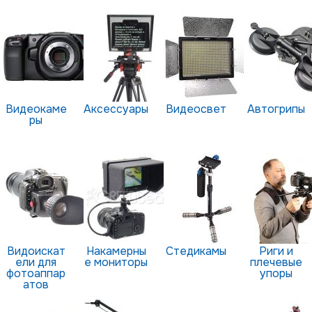
Видеокаме
Аксессуары
Видеосвет
Автогрипы
ры
Видоискат
Накамерны
Стедикамы
Риги и
ели для
е мониторы
плечевые
фотоаппар
упоры
атов