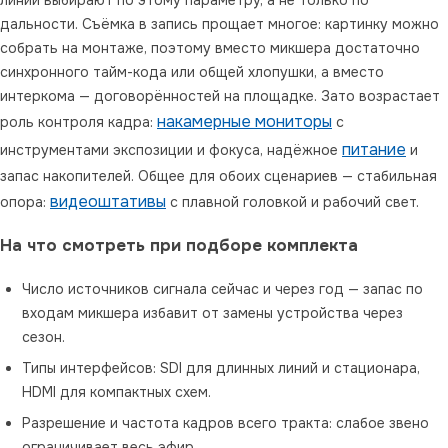
дальности. Съёмка в запись прощает многое: картинку можно
собрать на монтаже, поэтому вместо микшера достаточно
синхронного тайм-кода или общей хлопушки, а вместо
интеркома — договорённостей на площадке. Зато возрастает
накамерные мониторы
роль контроля кадра:
с
питание
инструментами экспозиции и фокуса, надёжное
и
запас накопителей. Общее для обоих сценариев — стабильная
видеоштативы
опора:
с плавной головкой и рабочий свет.
На что смотреть при подборе комплекта
Число источников сигнала сейчас и через год — запас по
входам микшера избавит от замены устройства через
сезон.
Типы интерфейсов: SDI для длинных линий и стационара,
HDMI для компактных схем.
Разрешение и частота кадров всего тракта: слабое звено
ограничивает весь эфир.