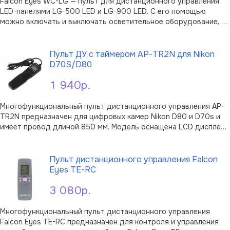
Falcon Eyes WC-LG — пульт для дистанционного управления
LED-панелями LG-500 LED и LG-900 LED. С его помощью
можно включать и выключать осветительное оборудование, а
также изменять мощность панелей без необходимости
В корзину
подходить к ним. Для увеличения радиуса действия
предусмотрена выдвижная антенна. Са …
Пульт ДУ с таймером AP-TR2N для Nikon
D70S/D80
1 940р.
Многофункциональный пульт дистанционного управления AP-
TR2N предназначен для цифровых камер Nikon D80 и D70s и
имеет провод длиной 850 мм. Модель оснащена LCD дисплеем
с подсветкой и трехпозиционной клавишей управления
В корзину
затвором камеры; для питания пульта используются две
батареи типа ААА LR03, спус …
Пульт дистанционного управления Falcon
Eyes TE-RC
3 080р.
Многофункциональный пульт дистанционного управления
Falcon Eyes TE-RC предназначен для контроля и управления