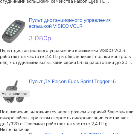
студийными вспышками семейства Falcon Eyes TE,
поддерживая до восьми групп вспышек. Встроенный в пульт
В корзину
контроллер управления поддерживает: регулировку
мощности вспышек и светильников пилотн …
Пульт дистанционного управления
вспышкой VISICO VCLR
3 080р.
Пульт дистанционного управления вспышками VISICO VCLR
работает на частоте 2,4 ГГц и обеспечивает полный контроль
над 7 студийными вспышками серии LR на расстоянии до 30 м.
В модели реализовано ряд решений, повышающих удобство
В корзину
использования: интуитивно понятное меню, информативный
LCD дисплей, эрго …
Пульт ДУ Falcon Eyes SprintTrigger 16
Подключение выполняется через разъем «горячий башмак» или
синхрокабель, при этом скорость синхронизации составляет
до 1/320 с. Приемник работает на частоте 2,4 ГГц;
Нет в наличии
помехозащищенный алгоритм передачи управляющего сигнала