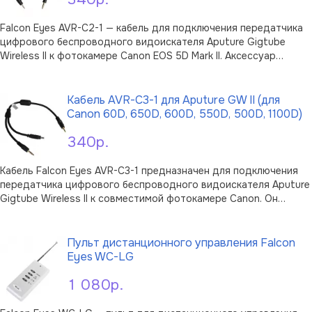
Falcon Eyes AVR-C2-1 — кабель для подключения передатчика
цифрового беспроводного видоискателя Aputure Gigtube
Wireless II к фотокамере Canon EOS 5D Mark II. Аксессуар
предназначен для совместной работы с любой модификацией
В корзину
Aputure Gigtube Wireless II и используется в составе системы
дистанционного …
Кабель AVR-C3-1 для Aputure GW II (для
Canon 60D, 650D, 600D, 550D, 500D, 1100D)
340р.
Кабель Falcon Eyes AVR-C3-1 предназначен для подключения
передатчика цифрового беспроводного видоискателя Aputure
Gigtube Wireless II к совместимой фотокамере Canon. Он
используется в составе системы удалённого управления и
В корзину
помогает соединить камеру с передатчиком для работы с
беспроводным видоискат …
Пульт дистанционного управления Falcon
Eyes WC-LG
1 080р.