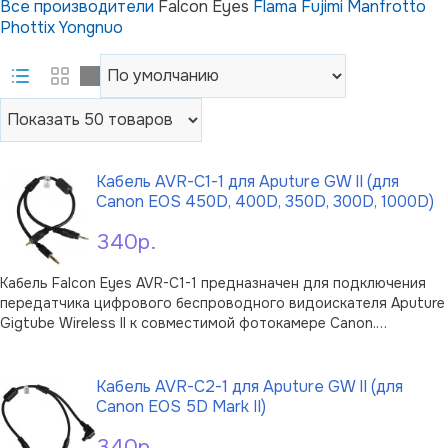
Все производители
Falcon Eyes
Flama
Fujimi
Manfrotto
Phottix
Yongnuo
Кабель AVR-C1-1 для Aputure GW II (для
Canon EOS 450D, 400D, 350D, 300D, 1000D)
340р.
Кабель Falcon Eyes AVR-C1-1 предназначен для подключения
передатчика цифрового беспроводного видоискателя Aputure
Gigtube Wireless II к совместимой фотокамере Canon.
Аксессуар помогает связать камеру и передатчик, чтобы
В корзину
использовать возможности беспроводного видоискателя в
съёмочном процессе.Модель …
Кабель AVR-C2-1 для Aputure GW II (для
Canon EOS 5D Mark II)
340р.