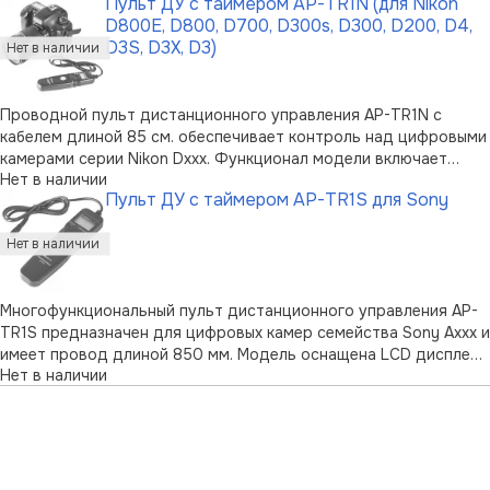
Пульт ДУ с таймером AP-TR1N (для Nikon
и возможность выбора одного из 16 каналов увеличивают
D800E, D800, D700, D300s, D300, D200, D4,
дистанцию срабатывания …
D3S, D3X, D3)
Проводной пульт дистанционного управления AP-TR1N с
кабелем длиной 85 см. обеспечивает контроль над цифровыми
камерами серии Nikon Dxxx. Функционал модели включает
Нет в наличии
информативный LCD дисплей с подсветкой, интервалометр,
Пульт ДУ с таймером AP-TR1S для Sony
таймер и трехпозиционную клавишу управления затвором.
Питается пульт от двух э …
Многофункциональный пульт дистанционного управления AP-
TR1S предназначен для цифровых камер семейства Sony Axxx и
имеет провод длиной 850 мм. Модель оснащена LCD дисплеем
Нет в наличии
с подсветкой и трехпозиционной клавишей управления
затвором камеры; для питания пульта используются две
батареи типа ААА LR03, с …