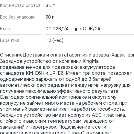
Количество слотов
3 шт
Вес без упаковки
58 г
Вход
DC 12В/2А, Type-C 9В/2А
Гарантия
12 (мес.)
Описание
Доставка и оплата
Гарантия и возврат
Характер
Зарядное устройство от компании KingMa,
предназначенное для подзарядки аккумуляторов
стандарта KM-E6H и LP-E6. Имеет три слота, позволяет
одновременно заряжать от одной до 3 батарей,
автоматически распределяет между ними нагрузку для
получения максимально эффективного результата.
Благодаря оригинальной компоновке и округлому
корпусу не займет много места на рабочем столе, при
этом малый размер не влияет на работоспособность.
Зарядное устройство имеет корпус из АБС-пластика,
стойкого к высоким температурам, защищено от
замыканий и перегрузок. Подключение к сети
осуществляется через порт Type-C, в комплект