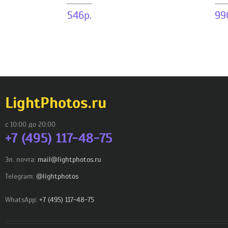
546р.
99
LightPhotos.ru
с 10:00 до 20:00
+7 (495) 117-48-75
Эл. почта:
mail@lightphotos.ru
Telegram:
@lightphotos
WhatsApp:
+7 (495) 117-48-75