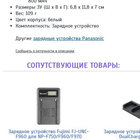
800 мАч
Размеры ЗУ (Ш x В x Г): 6,8 x 11,8 x 7 см
Вес: 109 г
Цвет корпуса: белый
Комплектность: Зарядное устройство
Другие
зарядные устройства Panasonic
Сообщить о неточности в описании
СОПУТСТВУЮЩИЕ ТОВАРЫ:
Зарядное устройство Fujimi FJ-UNC-
Зарядное устро
F960 для NP-F750/F960/F970
DualChar