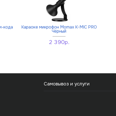
м-кода
Караоке микрофон Momax K-MIC PRO
Чёрный
2 390р.
Самовывоз и услуги