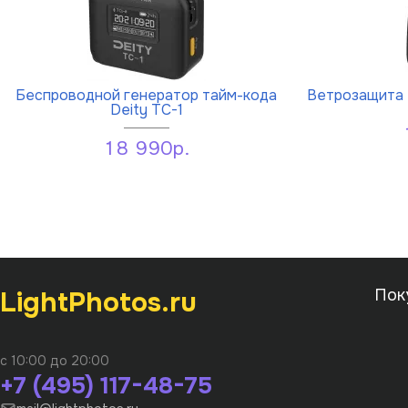
Беспроводной генератор тайм-кода
Ветрозащита D
Deity TC-1
18 990р.
LightPhotos.ru
Пок
с 10:00 до 20:00
+7 (495) 117-48-75