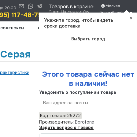
Товаров в корзине:
Москва
до 20:00
0 шт. На сумму: 0р.
Личный кабинет
95) 117-48-75
×
Доставка и оплата
Укажите город, чтобы видеть
сроки доставки
СОФТБОКСЫ
ФОТООПТИКА
ШТАТИВЫ
ВИДЕОСВЕТ
Выбрать город
 Серая
арактеристики
Этого товара сейчас нет
в наличии!
Уведомить о поступлении товара
Отправить
Код товара: 25272
Производитель:
Borofone
Задать вопрос о товаре