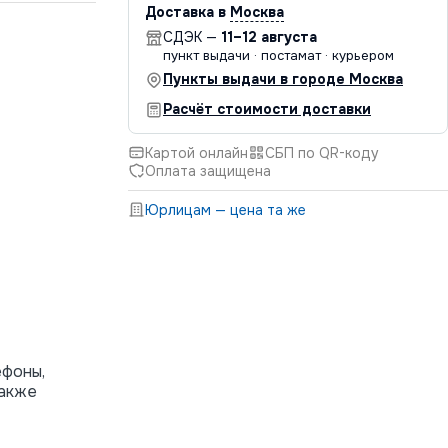
Доставка в
Москва
СДЭК —
11–12 августа
пункт выдачи · постамат · курьером
Пункты выдачи в городе Москва
Расчёт стоимости доставки
Картой онлайн
СБП по QR-коду
Оплата защищена
Юрлицам — цена та же
ефоны,
также