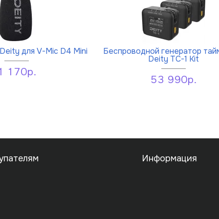
eity для V-Mic D4 Mini
Беспроводной генератор тай
Deity TC-1 Kit
1 170р.
53 990р.
упателям
Информация