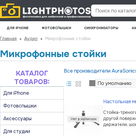
Поиск по каталогу
ДЛЯ IPHONE
ФОТОВСПЫШКИ
СИНХРОНИЗАТОРЫ
А
Главная
»
Аудио
»
Микрофонные стойки
Микрофонные стойки
Все производители
AuraSoni
КАТАЛОГ
ТОВАРОВ:
Для iPhone
Настольная м
Фотовспышки
Стойка-треног
Аксессуары
другой поверхн
держатели, шо
Для студии