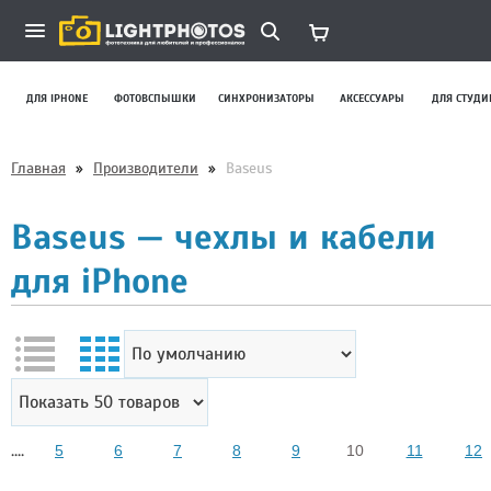
ДЛЯ IPHONE
ФОТОВСПЫШКИ
СИНХРОНИЗАТОРЫ
АКСЕССУАРЫ
ДЛЯ СТУДИ
Главная
»
Производители
»
Baseus
Baseus — чехлы и кабели
для iPhone
....
5
6
7
8
9
10
11
12