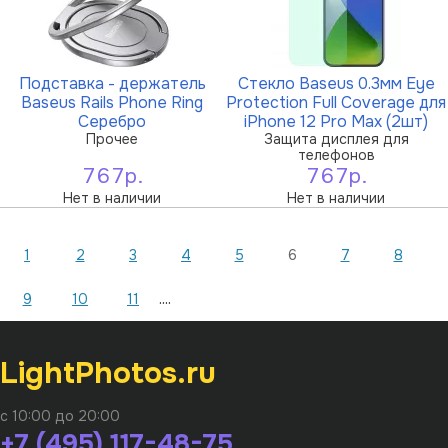
Подставка - держатель
Стекло Baseus 0.3мм Eye
Baseus Rails Phone Ring
Protection Full Coverage для
Серебро
iPhone 12 Pro Max (2шт)
Прочее
Защита дисплея для
телефонов
767р.
767р.
Нет в наличии
Нет в наличии
1
2
3
4
5
6
7
8
....
9
10
11
LightPhotos.ru
с 10:00 до 20:00
+7 (495) 117-48-75