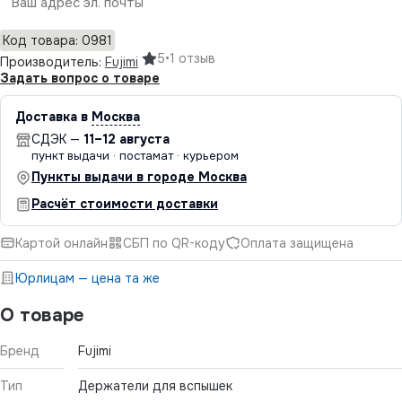
Отправить
Код товара: 0981
5
•
1 отзыв
Производитель:
Fujimi
Задать вопрос о товаре
Доставка в
Москва
СДЭК —
11–12 августа
пункт выдачи · постамат · курьером
Пункты выдачи в городе Москва
Расчёт стоимости доставки
Картой онлайн
СБП по QR-коду
Оплата защищена
Юрлицам — цена та же
О товаре
Бренд
Fujimi
Тип
Держатели для вспышек