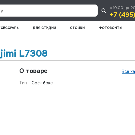
с 10:00 до 2
+7 (495
КСЕССУАРЫ
ДЛЯ СТУДИИ
СТОЙКИ
ФОТОЗОНТЫ
imi L7308
О товаре
Все х
Тип
Софтбокс