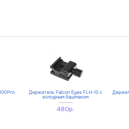
200Pro
Держатель Falcon Eyes FLH-10 с
Держат
холодным башмаком
480р.