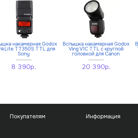
ышка накамерная Godox
Вспышка накамерная Godox
В
nkLite TT350S TTL для
Ving V1C TTL с круглой
Sony
головкой для Canon
8 390р.
20 390р.
Покупателям
Информация