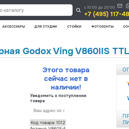
с 10:00 до 20:00
 каталогу
+7 (495) 117-4
АКСЕССУАРЫ
ДЛЯ СТУДИИ
СТОЙКИ
ФОТОЗОНТЫ
СО
ная Godox Ving V860IIS TT
Этого товара
О
сейчас нет в
наличии!
Уведомить о поступлении
товара
Отправить
П
Л
Код товара: 1012
Артикул: V860S-II