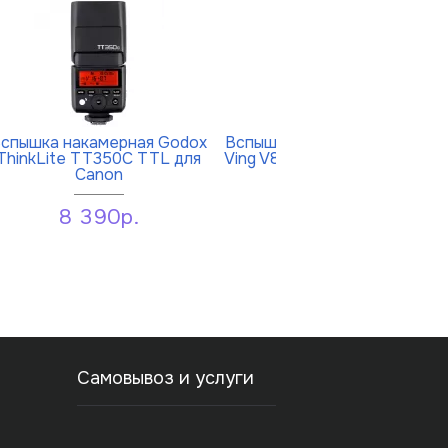
спышка накамерная Godox
Вспышка накамерная Godox
ThinkLite TT350C TTL для
Ving V860IIIC TTL для Canon
Canon
18 990р.
8 390р.
Самовывоз и услуги