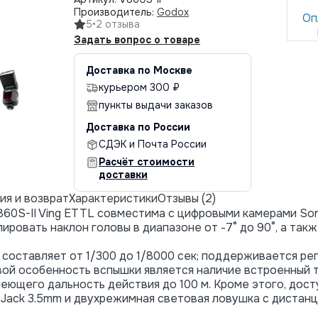
Производитель:
Godox
Оп
5
•
2 отзыва
Задать вопрос о товаре
Доставка по Москве
курьером 300 ₽
пункты выдачи заказов
Доставка по России
СДЭК и Почта России
Расчёт стоимости
доставки
ия и возврат
Характеристики
Отзывы (2)
60S-II Ving ETTL совместима с цифровыми камерами So
лировать наклон головы в диапазоне от -7° до 90°, а такж
составляет от 1/300 до 1/8000 сек; поддерживается рег
евой особенность вспышки является наличие встроенный
меющего дальность действия до 100 м. Кроме этого, дос
Jack 3.5mm и двухрежимная световая ловушка с дистанц