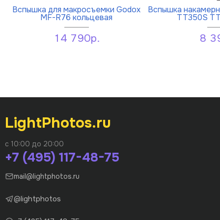
Вспышка для макросъемки Godox
Вспышка накамерна
MF-R76 кольцевая
TT350S TT
14 790р.
8 3
LightPhotos.ru
с 10:00 до 20:00
+7 (495) 117-48-75
mail@lightphotos.ru
@lightphotos