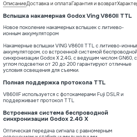
Описание
Доставка и оплата
Гарантия и возврат
Характе
Вспышка накамерная Godox Ving V860II TTL
Новое поколение накамерных вспышек с литиево-
ионным аккумулятором
Накамерные вспышки VING V860II TTL с литиево-ионны
аккумулятором, со встроенной системой беспроводно
синхронизации Godox X 2,4G, с ведущим числом GN60, с
углом подсветки от 20 до 200 гарантируют отличные
условия освещения для съемки.
Полная поддержка протокола TTL
V860IIF используется с фотокамерами Fuji DSLR и
поддерживает протокол TTL
Встроенная система беспроводной
синхронизации Godox 2.4G X
Оптическая передача сигнала с равномерным
освещением и стабильными выходными