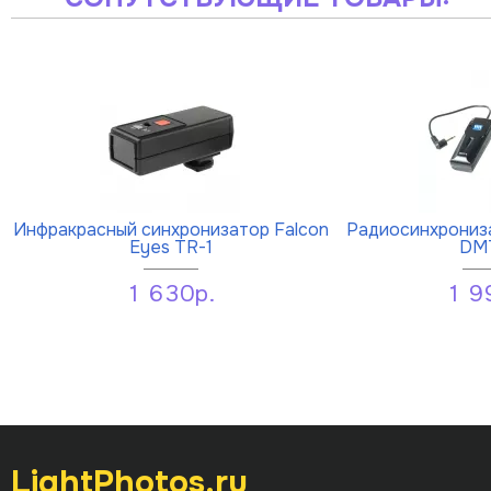
Инфракрасный синхронизатор Falcon
Радиосинхрониза
Eyes TR-1
DM
1 630р.
1 9
LightPhotos.ru