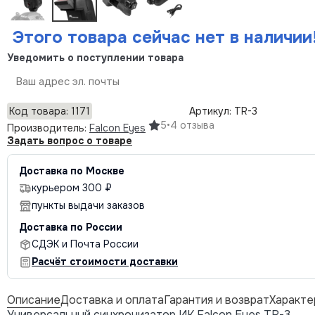
Этого товара сейчас нет в наличии
Уведомить о поступлении товара
Отправить
Код товара: 1171
Артикул: TR-3
5
•
4 отзыва
Производитель:
Falcon Eyes
Задать вопрос о товаре
Доставка по Москве
курьером 300 ₽
пункты выдачи заказов
Доставка по России
СДЭК и Почта России
Расчёт стоимости доставки
Описание
Доставка и оплата
Гарантия и возврат
Характе
Универсальный синхронизатор ИК Falcon Eyes TR-3