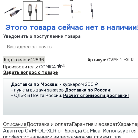
Этого товара сейчас нет в наличии
Уведомить о поступлении товара
Отправить
Код товара: 12896
Артикул: CVM-DL-XLR
4
Производитель:
COMICA
Задать вопрос о товаре
Доставка по Москве:
- курьером 300 ₽
- пункты выдачи заказов
Доставка по России:
- СДЭК и Почта России.
Расчет стоимости доставки!
Описание
Доставка и оплата
Гарантия и возврат
Характе
Адаптер CVM-DL-XLR от бренда CoMica. Используется 
профессиональными видеокамерами, служит для