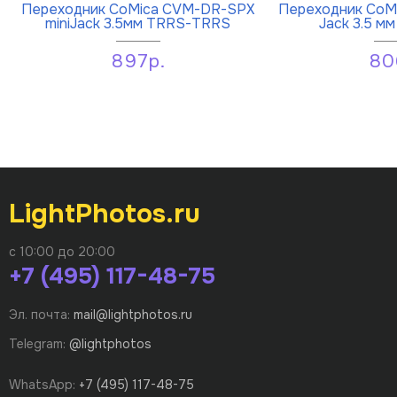
Переходник CoMica CVM-DR-SPX
Переходник CoMi
miniJack 3.5мм TRRS-TRRS
Jack 3.5 м
897р.
80
LightPhotos.ru
с 10:00 до 20:00
+7 (495) 117-48-75
Эл. почта:
mail@lightphotos.ru
Telegram:
@lightphotos
WhatsApp:
+7 (495) 117-48-75