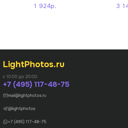
1 924р.
3 1
LightPhotos.ru
с 10:00 до 20:00
+7 (495) 117-48-75
mail@lightphotos.ru
@lightphotos
+7 (495) 117-48-75