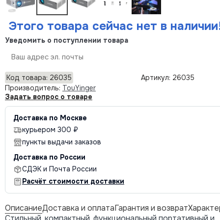
Этого товара сейчас нет в наличии
Уведомить о поступлении товара
Отправить
Код товара: 26035
Артикул: 26035
Производитель:
TouYinger
Задать вопрос о товаре
Доставка по Москве
курьером 300 ₽
пункты выдачи заказов
Доставка по России
СДЭК и Почта России
Расчёт стоимости доставки
Описание
Доставка и оплата
Гарантия и возврат
Характе
Стильный, компактный, функциональный портативный и