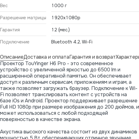
Вес
1000 г
Разрешение матрицы
1920x1080p
Гарантия
12 (мес.)
Подключение
Bluetooth 4.2, Wi-Fi
Описание
Доставка и оплата
Гарантия и возврат
Характер
Проектор TouYinger H6 Pro - это современное
устройство с увеличенной яркостью до 6500 lm и
расширенной оперативной памятью. Он обеспечивает
доступ к различным сервисам, приложениям и играм, а
также позволяет загружать браузер. Подключение к Wi-
Fi позволяет транслировать контент с устройств на
базе iOs и Android. Проектор поддерживает разрешение
Full HD 1080p при размере изображения до 200 дюймов, и
может использоваться с любой подходящей
поверхностью в качестве экрана.
Акустика высокого качества состоит из двух динамиков
мощностью 5 Вт, обеспечивающих отличное звучание.