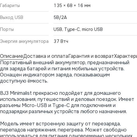
Габариты
135 × 68 × 16 мм
Выход USB
5В/2A
Порты
USB, Type-C, micro USB
Энергия аккумулятора
37 Втч
Описание
Доставка и оплата
Гарантия и возврат
Характер
Портативный внешний аккумулятор, предназначенный
для заряда батарей и питания мобильных устройств.
Оснащен индикатором заряда, показывающим
доступную ёмкость.
BJ3 Minimalist прекрасно подойдет для домашнего
использования, путешествий и деловых поездок. Имеет
разъемы Micro-USB и Type-C для подключения и
подзарядки различных устройств любого назначения.
Модель имеет встроенную защиту от перезаряда,
перепадов напряжения, перегрева. Может свободно
использоваться для питания одновременно нескольких