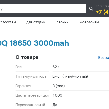
с 10:00 
+7 (4
КСЕССУАРЫ
ДЛЯ СТУДИИ
СТОЙКИ
ФОТОЗОНТЫ
30Q 18650 3000mah
О товаре
Все х
Вес
62 г
Тип аккумулятора
Li-ion (литий-ионный)
Гарантия
3 (мес.)
Циклы перезарядки
1000
Перезаряжаемый
Да