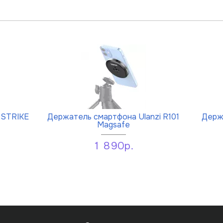
 STRIKE
Держатель смартфона Ulanzi R101
Держа
Magsafe
1 890р.