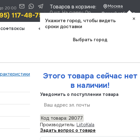
Товаров в корзине:
Москва
до 20:00
0 шт. На сумму: 0р.
Личный кабинет
95) 117-48-75
×
Доставка и оплата
Укажите город, чтобы видеть
сроки доставки
СОФТБОКСЫ
ФОТООПТИКА
ШТАТИВЫ
ВИДЕОСВЕТ
Выбрать город
арактеристики
Этого товара сейчас нет
в наличии!
Уведомить о поступлении товара
Отправить
Код товара: 28077
Производитель:
LiitoKala
Задать вопрос о товаре