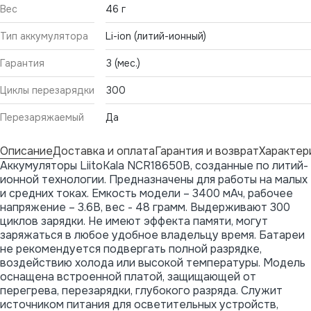
Вес
46 г
Тип аккумулятора
Li-ion (литий-ионный)
Гарантия
3 (мес.)
Циклы перезарядки
300
Перезаряжаемый
Да
Описание
Доставка и оплата
Гарантия и возврат
Характер
Аккумуляторы LiitoKala NCR18650B, созданные по литий-
ионной технологии. Предназначены для работы на малых
и средних токах. Емкость модели – 3400 мАч, рабочее
напряжение – 3.6В, вес - 48 грамм. Выдерживают 300
циклов зарядки. Не имеют эффекта памяти, могут
заряжаться в любое удобное владельцу время. Батареи
не рекомендуется подвергать полной разрядке,
воздействию холода или высокой температуры. Модель
оснащена встроенной платой, защищающей от
перегрева, перезарядки, глубокого разряда. Служит
источником питания для осветительных устройств,