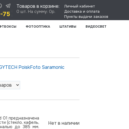
Товаров в корзине:
Личный кабинет
0 шт. На сумму: 0р.
Доставка и оплата
8-75
Пункты выдачи заказов
ФТБОКСЫ
ФОТООПТИКА
ШТАТИВЫ
ВИДЕОСВЕТ
GYTECH
PoiskFoto
Saramonic
d 01 предназначена
и (стекло, кафель,
Нет в наличии
ональю до 385 мм.