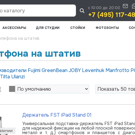
с 10:00 до 20:00
 каталогу
+7 (495) 117-4
АКСЕССУАРЫ
ДЛЯ СТУДИИ
СТОЙКИ
ФОТОЗОНТЫ
СО
елефона на штатив
тфона на штатив
изводители
Fujimi
GreenBean
JOBY
Levenhuk
Manfrotto
P
Tilta
Ulanzi
Держатель FST iPad Stand 01
Универсальная подставка-держатель FST iPad Stan
для надежной фиксации на любой плоской поверхност
металл и т. д.) смартфонов и планшетов с диаг