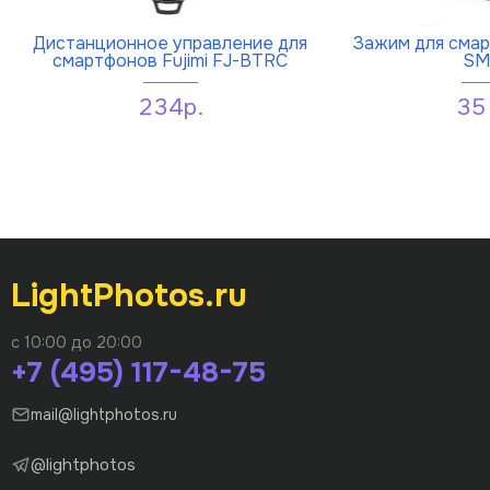
Дистанционное управление для
Зажим для смарт
смартфонов Fujimi FJ-BTRC
SM
234р.
35
LightPhotos.ru
с 10:00 до 20:00
+7 (495) 117-48-75
mail@lightphotos.ru
@lightphotos