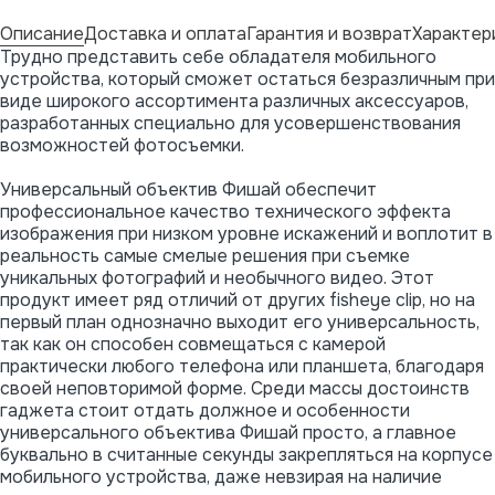
Описание
Доставка и оплата
Гарантия и возврат
Характер
Трудно представить себе обладателя мобильного
устройства, который сможет остаться безразличным при
виде широкого ассортимента различных аксессуаров,
разработанных специально для усовершенствования
возможностей фотосъемки.
Универсальный объектив Фишай обеспечит
профессиональное качество технического эффекта
изображения при низком уровне искажений и воплотит в
реальность самые смелые решения при съемке
уникальных фотографий и необычного видео. Этот
продукт имеет ряд отличий от других fisheye clip, но на
первый план однозначно выходит его универсальность,
так как он способен совмещаться с камерой
практически любого телефона или планшета, благодаря
своей неповторимой форме. Среди массы достоинств
гаджета стоит отдать должное и особенности
универсального объектива Фишай просто, а главное
буквально в считанные секунды закрепляться на корпусе
мобильного устройства, даже невзирая на наличие