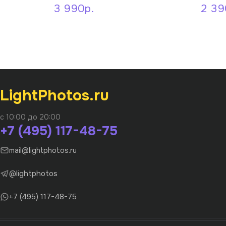
3 990р.
2 39
LightPhotos.ru
с 10:00 до 20:00
+7 (495) 117-48-75
mail@lightphotos.ru
@lightphotos
+7 (495) 117-48-75