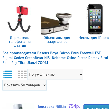
Держатель
Объективы для
Чехлы для iPhon
телефона на
смартфонов
штатив
Все производители
Baseus
Boya
Falcon Eyes
Freewell
FST
Fujimi
Godox
GreenBean
NiSi
NoName
Osino
Pictar
Remax
Sirui
SmallRig
Tilta
Ulanzi
ZOOM
754р.
Подставка Nillkin