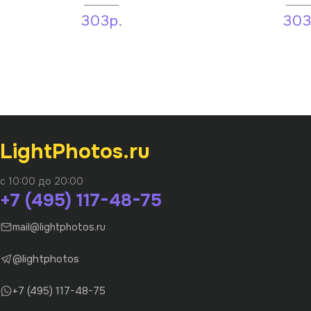
303р.
303
LightPhotos.ru
с 10:00 до 20:00
+7 (495) 117-48-75
mail@lightphotos.ru
@lightphotos
+7 (495) 117-48-75