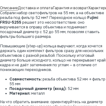
Описание
Доставка и оплата
Гарантия и возврат
Характер
Собрали набор светофильтров на 55 мм, а на объективе
резьба под фильтр 52 мм? Переходное кольцо
Fujimi
FRSU-5255
решает это несоответствие: оно
вкручивается в оправу объектива и поднимает
посадочный диаметр с 52 до 55 мм, позволяя ставить
фильтры большего размера.
Повышающие (step-up) кольца выручают, когда хочется
держать один комплект фильтров сразу для нескольких
объективов с разной резьбой. Поскольку итоговый
диаметр больше исходного, кольцо не перекрывает край
кадра и не даёт затемнения по углам — в отличие от
понижающих переходников.
Совместимость:
резьба объектива 52 мм → фильтр
55 мм
Посадочный диаметр (вход):
52 мм
Материал:
металл
На что обратить внимание: ориентируйтесь на диаметр