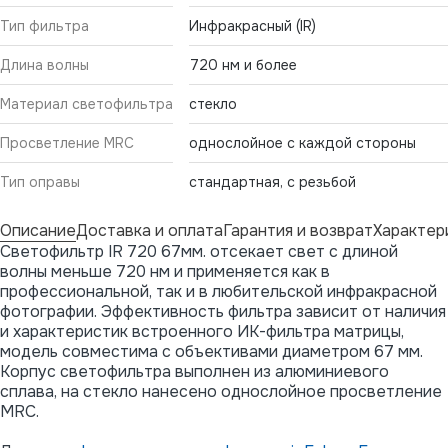
Тип фильтра
Инфракрасный (IR)
Длина волны
720 нм и более
Материал светофильтра
стекло
Просветление MRC
однослойное с каждой стороны
Тип оправы
стандартная, с резьбой
Описание
Доставка и оплата
Гарантия и возврат
Характер
Светофильтр IR 720 67мм. отсекает свет с длиной
волны меньше 720 нм и применяется как в
профессиональной, так и в любительской инфракрасной
фотографии. Эффективность фильтра зависит от наличия
и характеристик встроенного ИК-фильтра матрицы,
модель совместима с объективами диаметром 67 мм.
Корпус светофильтра выполнен из алюминиевого
сплава, на стекло нанесено однослойное просветление
MRC.