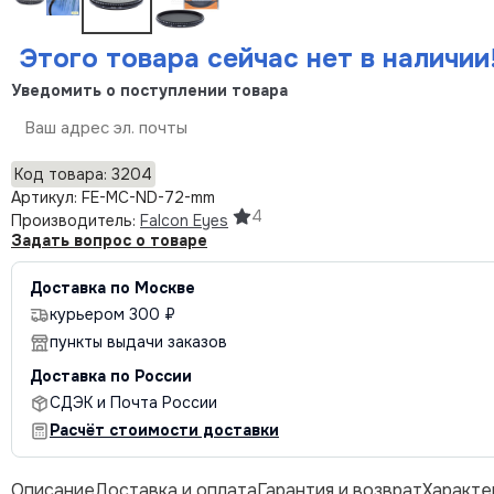
Этого товара сейчас нет в наличии
Уведомить о поступлении товара
Отправить
Код товара: 3204
Артикул: FE-MC-ND-72-mm
4
Производитель:
Falcon Eyes
Задать вопрос о товаре
Доставка по Москве
курьером 300 ₽
пункты выдачи заказов
Доставка по России
СДЭК и Почта России
Расчёт стоимости доставки
Описание
Доставка и оплата
Гарантия и возврат
Характе