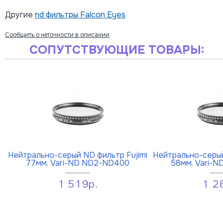
Другие
nd фильтры Falcon Eyes
Сообщить о неточности в описании
СОПУТСТВУЮЩИЕ ТОВАРЫ:
Нейтрально-серый ND фильтр Fujimi
Нейтрально-серый
77мм. Vari-ND ND2-ND400
58мм. Vari-
1 519р.
1 2