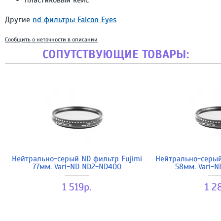
пластиковый кейс
Другие
nd фильтры Falcon Eyes
Сообщить о неточности в описании
СОПУТСТВУЮЩИЕ ТОВАРЫ:
Нейтрально-серый ND фильтр Fujimi
Нейтрально-серый
77мм. Vari-ND ND2-ND400
58мм. Vari-
1 519р.
1 2