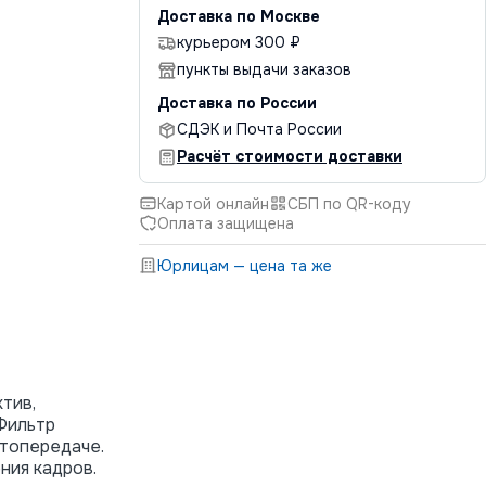
Доставка по Москве
курьером 300 ₽
пункты выдачи заказов
Доставка по России
СДЭК и Почта России
Расчёт стоимости доставки
Картой онлайн
СБП по QR-коду
Оплата защищена
Юрлицам — цена та же
тив,
Фильтр
етопередаче.
ния кадров.