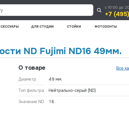
с 10:00 до 2
+7 (495
КСЕССУАРЫ
ДЛЯ СТУДИИ
СТОЙКИ
ФОТОЗОНТЫ
сти ND Fujimi ND16 49мм.
О товаре
Все х
Диаметр
49 мм.
Тип фильтра
Нейтрально-серый (ND)
Значение ND
16