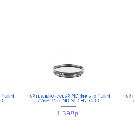
Fujimi
Нейтрально-серый ND фильтр Fujimi
Нейт
00
72мм. Vari-ND ND2-ND400
1 398р.