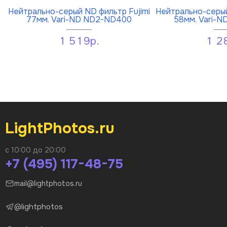
Нейтрально-серый ND фильтр Fujimi
Нейтрально-серый
77мм. Vari-ND ND2-ND400
58мм. Vari-
1 519р.
1 2
LightPhotos.ru
с 10:00 до 20:00
+7 (495) 117-48-75
mail@lightphotos.ru
@lightphotos