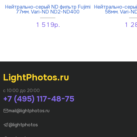
Нейтрально-серый ND фильтр Fujimi
Нейтрально-серый
77мм. Vari-ND ND2-ND400
58мм. Vari-
1 519р.
1 2
LightPhotos.ru
с 10:00 до 20:00
+7 (495) 117-48-75
mail@lightphotos.ru
@lightphotos