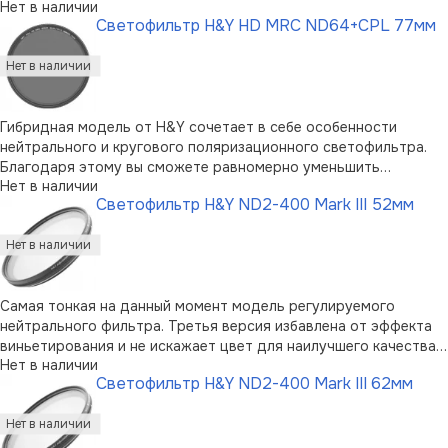
Нет в наличии
количество света и избавиться от лишних бликов и отражений.
Светофильтр H&Y HD MRC ND64+CPL 77мм
Более широкая диафрагма и длинная выдержка позволят
добиться необычного эффекта в ка …
Гибридная модель от H&Y сочетает в себе особенности
нейтрального и кругового поляризационного светофильтра.
Благодаря этому вы сможете равномерно уменьшить
Нет в наличии
количество света и избавиться от лишних бликов и отражений.
Светофильтр H&Y ND2-400 Mark III 52мм
Более широкая диафрагма и длинная выдержка позволят
добиться необычного эффекта в ка …
Самая тонкая на данный момент модель регулируемого
нейтрального фильтра. Третья версия избавлена от эффекта
виньетирования и не искажает цвет для наилучшего качества
Нет в наличии
работы. Линза изготовлена из немецкого стекла SCHOTT с
Светофильтр H&Y ND2-400 Mark III 62мм
особым нанесением по японской технологии, а кольца из
высокопрочного алюминия с …