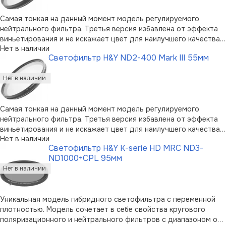
Самая тонкая на данный момент модель регулируемого
нейтрального фильтра. Третья версия избавлена от эффекта
виньетирования и не искажает цвет для наилучшего качества
Нет в наличии
работы. Линза изготовлена из немецкого стекла SCHOTT с
Светофильтр H&Y ND2-400 Mark III 55мм
особым нанесением по японской технологии, а кольца из
высокопрочного алюминия с …
Самая тонкая на данный момент модель регулируемого
нейтрального фильтра. Третья версия избавлена от эффекта
виньетирования и не искажает цвет для наилучшего качества
Нет в наличии
работы. Линза изготовлена из немецкого стекла SCHOTT с
Светофильтр H&Y K-serie HD MRC ND3-
особым нанесением по японской технологии, а кольца из
ND1000+CPL 95мм
высокопрочного алюминия с …
Уникальная модель гибридного светофильтра с переменной
плотностью. Модель сочетает в себе свойства кругового
поляризационного и нейтрального фильтров с диапазоном от