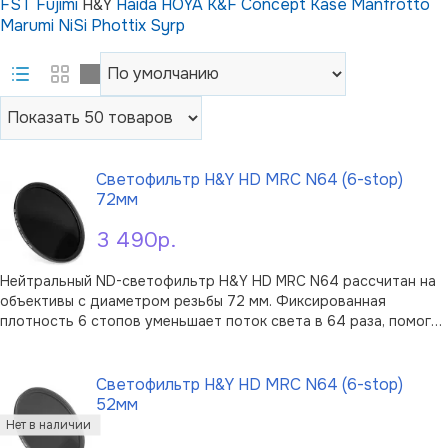
FST
Fujimi
H&Y
Haida
HOYA
K&F Concept
Kase
Manfrotto
Marumi
NiSi
Phottix
Syrp
Светофильтр H&Y HD MRC N64 (6-stop)
72мм
3 490р.
Нейтральный ND-светофильтр H&Y HD MRC N64 рассчитан на
объективы с диаметром резьбы 72 мм. Фиксированная
плотность 6 стопов уменьшает поток света в 64 раза, помогая
использовать нужные значения диафрагмы и выдержки даже
В корзину
при ярком освещении. Фильтр не регулируется и сохраняет
естественную цветопе …
Светофильтр H&Y HD MRC N64 (6-stop)
52мм