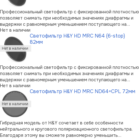
Профессиональный светофильтр с фиксированной плотностью
позволяет снимать при необходимых значениях диафрагмы и
выдержки с равномерным уменьшением поступающего на
Нет в наличии
матрицу света. Модель не искажает цвета. Линза из немецкого
Светофильтр H&Y HD MRC N64 (6-stop)
оптического стекла SCHOTT B270 имеет двухстороннее
82мм
покрытие. Особый слой име …
Профессиональный светофильтр с фиксированной плотностью
позволяет снимать при необходимых значениях диафрагмы и
выдержки с равномерным уменьшением поступающего на
Нет в наличии
матрицу света. Модель не искажает цвета. Линза из немецкого
Светофильтр H&Y HD MRC ND64+CPL 72мм
оптического стекла SCHOTT B270 имеет двухстороннее
покрытие. Особый слой име …
Гибридная модель от H&Y сочетает в себе особенности
нейтрального и кругового поляризационного светофильтра.
Благодаря этому вы сможете равномерно уменьшить