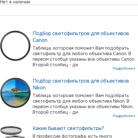
Нет в наличии
3 до 1000. Эти особенности делают его универсальным
решением для съёмки в условиях яркого солнечного света.
Изменяемое количество пост …
Подбор светофильтров для объективов
Canon
Таблица, котороая поможет Вам подобрать
светофильтр для любого объектива Canon. В
первом столбце указаны все объективы Canon.
Второй столбец - ди
Подробнее→
Подбор светофильтров для объективов
Nikon
Таблица, котороая поможет Вам подобрать
светофильтр для любого объектива Nikon. В
первом столбце указаны все объективы Nikon.
Второй столбец - ди
Подробнее→
Какие бывают светофильтры?
В профессии фотографа, есть много