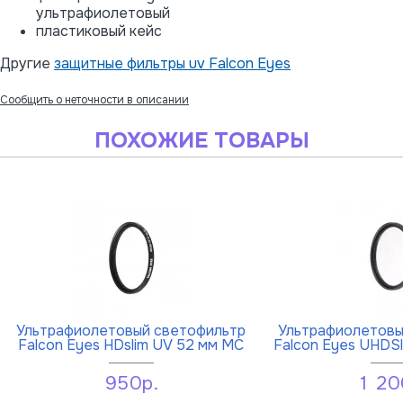
ультрафиолетовый
пластиковый кейс
Другие
защитные фильтры uv Falcon Eyes
Сообщить о неточности в описании
ПОХОЖИЕ ТОВАРЫ
Ультрафиолетовый светофильтр
Ультрафиолетовы
Falcon Eyes HDslim UV 52 мм MC
Falcon Eyes UHDS
950р.
1 20