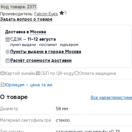
Код товара: 2371
5
Производитель:
Falcon Eyes
Задать вопрос о товаре
Доставка в
Москва
СДЭК —
11–12 августа
пункт выдачи · постамат · курьером
Пункты выдачи в городе Москва
Расчёт стоимости доставки
Картой онлайн
СБП по QR-коду
Оплата защищена
Юрлицам — цена та же
О товаре
Все характеристики
Диаметр
58 мм
Материал светофильтра
стекло
Тип оправы
стандартная, шаг резьбы х0,75