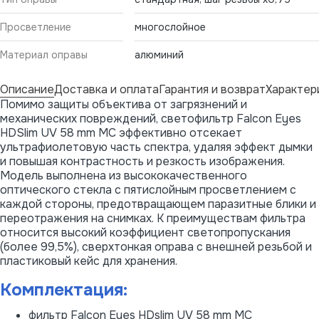
Просветление
многослойное
Материал оправы
алюминий
Описание
Доставка и оплата
Гарантия и возврат
Характер
Помимо защиты объектива от загрязнений и
механических повреждений, светофильтр Falcon Eyes
HDSlim UV 58 mm MC эффективно отсекает
ультрафиолетовую часть спектра, удаляя эффект дымки
и повышая контрастность и резкость изображения.
Модель выполнена из высококачественного
оптического стекла с пятислойным просветлением с
каждой стороны, предотвращающем паразитные блики и
переотражения на снимках. К преимуществам фильтра
относится высокий коэффициент светопропускания
(более 99,5%), сверхтонкая оправа с внешней резьбой и
пластиковый кейс для хранения.
Комплектация:
фильтр Falcon Eyes HDslim UV 58 mm MC