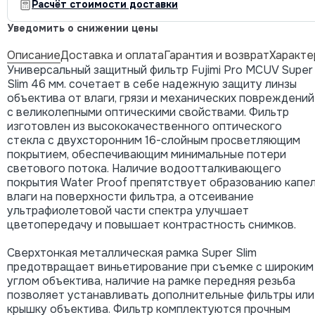
Расчёт стоимости доставки
Уведомить о снижении цены
Описание
Доставка и оплата
Гарантия и возврат
Характе
Универсальный защитный фильтр Fujimi Pro MCUV Super
Slim 46 мм. сочетает в себе надежную защиту линзы
объектива от влаги, грязи и механических повреждений
с великолепными оптическими свойствами. Фильтр
изготовлен из высококачественного оптического
стекла с двухсторонним 16-слойным просветляющим
покрытием, обеспечивающим минимальные потери
светового потока. Наличие водоотталкивающего
покрытия Water Proof препятствует образованию капе
влаги на поверхности фильтра, а отсеивание
ультрафиолетовой части спектра улучшает
цветопередачу и повышает контрастность снимков.
Сверхтонкая металлическая рамка Super Slim
предотвращает виньетирование при съемке с широким
углом объектива, наличие на рамке передняя резьба
позволяет устанавливать дополнительные фильтры или
крышку объектива. Фильтр комплектуются прочным