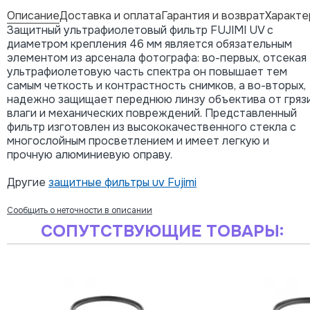
Описание
Доставка и оплата
Гарантия и возврат
Характе
Защитный ультрафиолетовый фильтр FUJIMI UV с
диаметром крепления 46 мм является обязательным
элементом из арсенала фотографа: во-первых, отсекая
ультрафиолетовую часть спектра он повышает тем
самым четкость и контрастность снимков, а во-вторых,
надежно защищает переднюю линзу объектива от грязи
влаги и механических повреждений. Представленный
фильтр изготовлен из высококачественного стекла с
многослойным просветлением и имеет легкую и
прочную алюминиевую оправу.
Другие
защитные фильтры uv Fujimi
Сообщить о неточности в описании
СОПУТСТВУЮЩИЕ ТОВАРЫ: