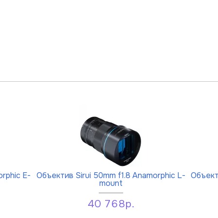
rphic E-
Объектив Sirui 50mm f1.8 Anamorphic L-
Объект
mount
40 768р.