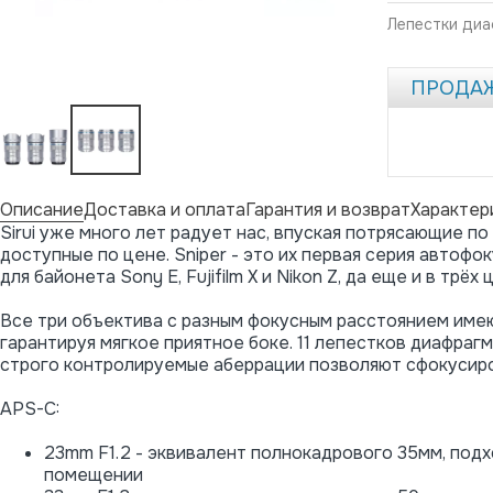
Лепестки ди
ПРОДА
Описание
Доставка и оплата
Гарантия и возврат
Характер
Sirui уже много лет радует нас, впуская потрясающие п
доступные по цене. Sniper - это их первая серия автофо
для байонета Sony E, Fujifilm X и Nikon Z, да еще и в трё
Все три объектива с разным фокусным расстоянием имею
гарантируя мягкое приятное боке. 11 лепестков диафра
строго контролируемые аберрации позволяют сфокусиро
APS-C:
23mm F1.2 - эквивалент полнокадрового 35мм, подх
помещении