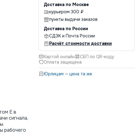
Доставка по Москве
курьером 300 ₽
пункты выдачи заказов
Доставка по России
СДЭК и Почта России
Расчёт стоимости доставки
Картой онлайн
СБП по QR-коду
Оплата защищена
Юрлицам — цена та же
том E в
ачи сигнала,
ы.
ны рабочего