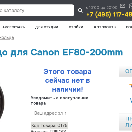
с 10:00 до 20:00
 каталогу
+7 (495) 117-4
АКСЕССУАРЫ
ДЛЯ СТУДИИ
СТОЙКИ
ФОТОЗОНТЫ
СО
кольца
цо для Canon EF80-200mm
Этого товара
О
сейчас нет в
наличии!
Уведомить о поступлении
товара
Отправить
П
Л
Код товара: 0175
Артикул: TRIPOD1