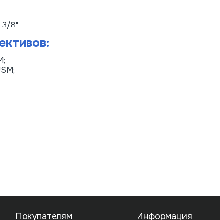
 3/8"
ективов:
M;
USM;
.
Покупателям
Информация