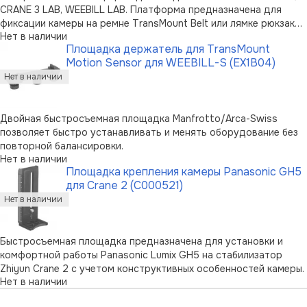
CRANE 3 LAB, WEEBILL LAB. Платформа предназначена для
фиксации камеры на ремне TransMount Belt или лямке рюкзака
Нет в наличии
Gimbal Bag, освобождая руки. Платформа совместима с
Площадка держатель для TransMount
быстросъемной площадкой Arca-Swiss.
Motion Sensor для WEEBILL-S (EX1B04)
Двойная быстросъемная площадка Manfrotto/Arca-Swiss
позволяет быстро устанавливать и менять оборудование без
повторной балансировки.
Нет в наличии
Площадка крепления камеры Panasonic GH5
для Crane 2 (C000521)
Быстросъемная площадка предназначена для установки и
комфортной работы Panasonic Lumix GH5 на стабилизатор
Zhiyun Crane 2 с учетом конструктивных особенностей камеры.
Нет в наличии