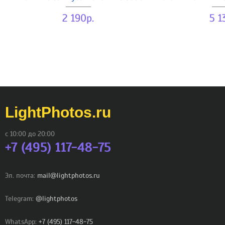
2 190р.
5 1
LightPhotos.ru
с 10:00 до 20:00
+7 (495) 117-48-75
Эл. почта:
mail@lightphotos.ru
Telegram:
@lightphotos
WhatsApp:
+7 (495) 117-48-75