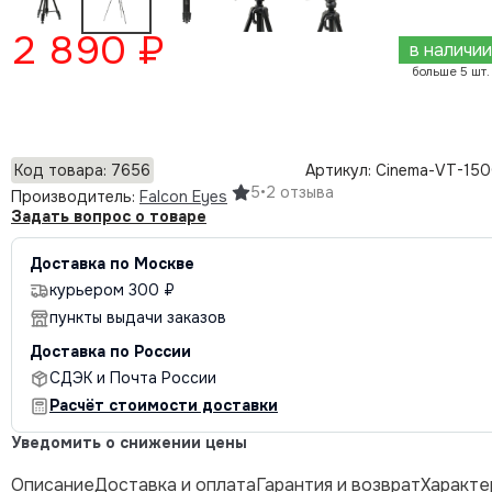
2 890 ₽
в наличии
больше 5 шт.
Добавить в корзину
Код товара: 7656
Артикул: Cinema-VT-15
5
•
2 отзыва
Производитель:
Falcon Eyes
Задать вопрос о товаре
Доставка по Москве
курьером 300 ₽
пункты выдачи заказов
Доставка по России
СДЭК и Почта России
Расчёт стоимости доставки
Уведомить о снижении цены
Описание
Доставка и оплата
Гарантия и возврат
Характе