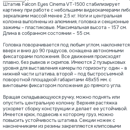
Штатив Falcon Eyes Cinema VT-1500 стабилизирует
картинку при работе с небольшими видеокамерами либ
зеркалками массой менее 2,5 кг. Ноги и центральная
колонна выполнены из алюминия, головка и секционные
зажимы – пластиковые. Максимальная высота – 157 см.
Длина в собранном состоянии – 55 см.
Головка поворачивается под любым углом, наклоняется
вверх и вниз до 90 градусов, оснащена автономными
фиксаторами положения. Все движения происходят
плавно, без рывков и скрипов. Имеются 2 пузырьковых
уровня для выставления камеры по горизонту: один – в
нижней части штатива, второй – под быстросъемной
поворотной площадкой габаритами 48х55 мм. с
винтовыми фиксатором положения до прямого угла.
Вращая складывающуюся ручку, можно поднять или
опустить центральную колонну. Верхняя растяжка
ускоряет сборку конструкции и делает ее устойчивой.
Имеется крюк, подвесив к которому груз, можно
повысить устойчивость штатива. Секции ножек с
наконечниками из резины закрепляются клипсовыми