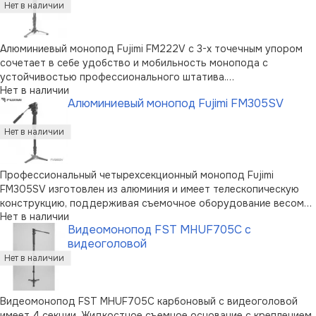
Алюминиевый монопод Fujimi FM222V с 3-х точечным упором
сочетает в себе удобство и мобильность монопода с
устойчивостью профессионального штатива.
Нет в наличии
Четырехсекционный монопод поддерживает оборудование
Алюминиевый монопод Fujimi FM305SV
весом до 4.5 кг; диапазон раскладывания - от 58 до 147 см.
Монопод оснащен тремя складывающими …
Профессиональный четырехсекционный монопод Fujimi
FM305SV изготовлен из алюминия и имеет телескопическую
конструкцию, поддерживая съемочное оборудование весом
Нет в наличии
до 5 кг на высоте до 165 см. "Изюминкой" монопода является
Видеомонопод FST MHUF705C с
съемный трехточечный упор, гарантирующий высокую
видеоголовой
устойчивость и используемый ка …
Видеомонопод FST MHUF705C карбоновый с видеоголовой
имеет 4 секции. Жидкостное съемное основание с креплением