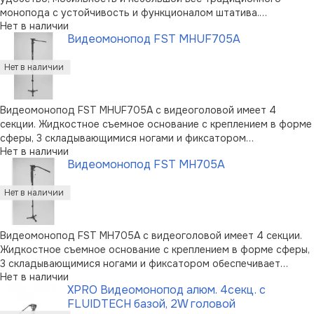
монопода с устойчивость и функционалом штатива.
Нет в наличии
Четырехсекционный монопод раскладывается в диапазоне 62-
Видеомонопод FST MHUF705A
169 см и выполнен из алюминиевого сплава - при собственном
весе 1,2 кг максимальная наг …
Видеомонопод FST MHUF705A с видеоголовой имеет 4
секции. Жидкостное съемное основание с креплением в форме
сферы, 3 складывающимися ногами и фиксатором
Нет в наличии
обеспечивает плавность видеосъемки. Улучшенная система
Видеомонопод FST MH705A
клипс-зажимов прочно закрепляет секции по всей длине,
предоставляя возможность выбора удоб …
Видеомонопод FST MH705A с видеоголовой имеет 4 секции.
Жидкостное съемное основание с креплением в форме сферы,
3 складывающимися ногами и фиксатором обеспечивает
Нет в наличии
плавность видеосъемки. Улучшенная система клипс-зажимов
XPRO Видеомонопод алюм. 4секц. с
прочно закрепляет секции по всей длине, предоставляя
FLUIDTECH базой, 2W головой
возможность выбора удобно …