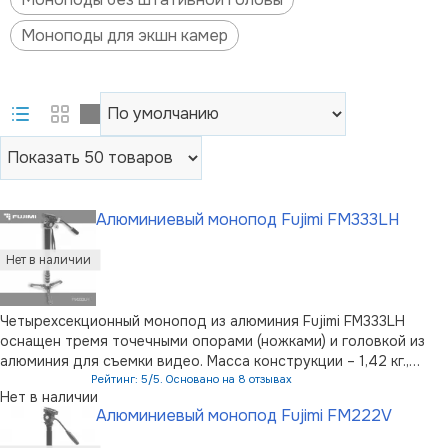
Моноподы для экшн камер
Алюминиевый монопод Fujimi FM333LH
Четырехсекционный монопод из алюминия Fujimi FM333LH
оснащен тремя точечными опорами (ножками) и головкой из
алюминия для съемки видео. Масса конструкции – 1,42 кг.,
максимальный диаметр – 32 мм., максимальная нагрузка – 6 кг.
Рейтинг: 5/5. Основано на 8 отзывах
Нет в наличии
Высота в сложенном состоянии – 640 мм., в разложенном –
Алюминиевый монопод Fujimi FM222V
1660 мм. Ф …