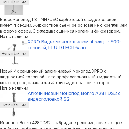
Видеомонопод FST MH705C карбоновый с видеоголовой
имеет 4 секции. Жидкостное съемное основание с креплением
в форме сферы, 3 складывающимися ногами и фиксатором
Нет в наличии
обеспечивает плавность видеосъемки. Улучшенная система
XPRO Видеомонопод алюм. 4секц. с 500-
клипс-зажимов прочно закрепляет секции по всей длине,
головой, FLUIDTECH базо
предоставляя возможность вы …
Новый 4х секционный алюминиевый монопод XPRO с
жидкостной головкой - это профессиональный жидкостный
монопод предназначенный для видеографов, которые
Нет в наличии
регулируют высоту монопода для того, чтобы снимать из
Алюминиевый монопод Benro A28TDS2 c
толпы и сделать снимки под разными углами. Эти
видеоголовкой S2
ультрасовременные ноги Manfrotto унаследовали …
Монопод Benro A28TDS2 - гибридное решение, сочетающее
удобство, мобильность и небольшой вес традиционного