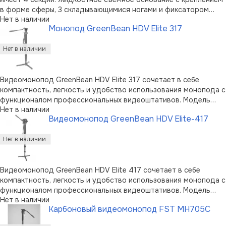
в форме сферы, 3 складывающимися ногами и фиксатором
Нет в наличии
обеспечивает плавность видеосъемки. Улучшенная система
Монопод GreenBean HDV Elite 317
клипс-зажимов прочно закрепляет секции по всей длине,
предоставляя возможность …
Видеомонопод GreenBean HDV Elite 317 сочетает в себе
компактность, легкость и удобство использования монопода с
функционалом профессиональных видеоштативов. Модель
Нет в наличии
предназначена для съемочного оборудования весом до 3 кг,
Видеомонопод GreenBean HDV Elite-417
подсоединяемого через резьбовое крепление типа 1/4" и 3/8”.
Четыре секции мо …
Видеомонопод GreenBean HDV Elite 417 сочетает в себе
компактность, легкость и удобство использования монопода с
функционалом профессиональных видеоштативов. Модель
Нет в наличии
предназначена для съемочного оборудования весом до 4 кг,
Карбоновый видеомонопод FST MH705C
подсоединяемого через резьбовое крепление типа 1/4" и 3/8”.
Четыре секции мо …