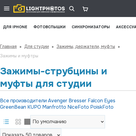
ДЛЯ IPHONE
ФОТОВСПЫШКИ
СИНХРОНИЗАТОРЫ
АКСЕССУ
Главная
»
Для студии
»
Зажимы, держатели, муфты
»
Зажимы и муфтры
Зажимы-струбцины и
муфты для студии
Все производители
Avenger
Bresser
Falcon Eyes
GreenBean
KUPO
Manfrotto
NiceFoto
PoiskFoto