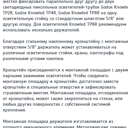
жестко фиксировать параллельно друг другу до двух
светодиодных пиксельных осветителей-трубок
Godox Knowl
TP2R
,
Godox Knowled TP4R
,
Godox Knowled TP8R
на одну
осветительную стойку со стандартным шпиготом 5/8” или
другую опору. Для осветителей Knowled TP8R рекомендуем
использовать несколько держателей.
Благодаря стальному наклонному кронштейну с монтажны
отверстием 5/8'' держатель может устанавливаться на
различные осветительные стойки, краны, пантографы под
различными углами наклона.
Кронштейн присоединяется к монтажной площадке с двумя
парными зажимами осветителей. Чтобы соединить
монтажную площадку и кронштейн, достаточно завести
кронштейн в специальные отверстия и зафиксировать
страховочным винтом. Монтажная площадка, отсоединенна
от кронштейна, может также закрепляться на стенах, или
любых других поверхностях с собственной системой
крепления.
Монтажная площадка держателя изготавливается из
прочного авиационного алюминия. Металлические зажимы,